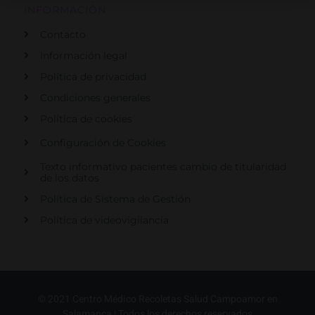
b
t
a
e
INFORMACIÓN
o
e
g
d
o
r
r
i
Contacto
k
a
n
-
m
f
Información legal
Política de privacidad
Condiciones generales
Política de cookies
Configuración de Cookies
Texto informativo pacientes cambio de titularidad
de los datos
Política de Sistema de Gestión
Política de videovigilancia
© 2021 Centro Médico Recoletas Salud Campoamor en
Salamanca | Todos los derechos reservados