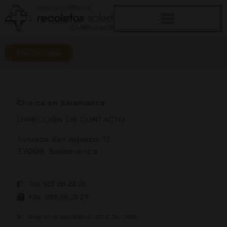
Ir
al
contenido
Haz clic aquí
Clínica en Salamanca
DIRECCIÓN DE CONTACTO
Avenida San Agustín 12,
37005, Salamanca
Tel: 923 28 23 26
Fax: 923 28 23 27
Nº Registro Sanitario: 37-C24-0001