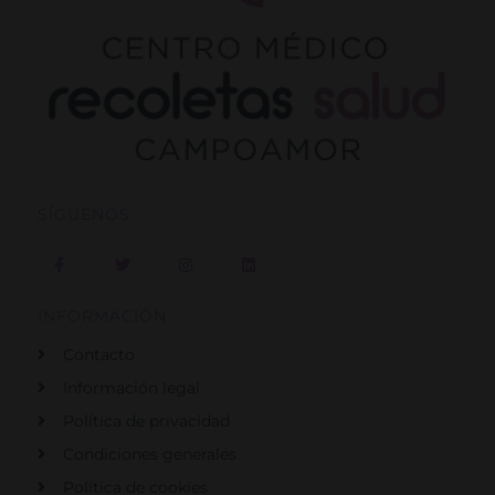
SÍGUENOS
F
T
I
L
a
w
n
i
c
i
s
n
e
t
t
k
b
t
a
e
INFORMACIÓN
o
e
g
d
o
r
r
i
Contacto
k
a
n
-
m
f
Información legal
Política de privacidad
Condiciones generales
Política de cookies