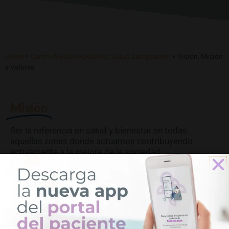
Home
»
Centro Médico Recoletas Salud Campoamor
»
Visión, Misión
y Valores
Misión
Ser la referencia en salud y bienestar en todas
aquellas zonas donde actuamos contribuyendo
activamente a la mejora de la sociedad.
Utilizamos cookies en nuestro sitio web para ofrecerle la
experiencia más relevante al recordar sus preferencias y
Visión
visitas repetidas.
Política de cookies
-
Información legal
.