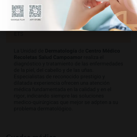
Acné
Cáncer de Piel
ETS
La Unidad de
Dermatología
de
Centro Médico
Recoletas Salud Campoamor
realiza el
diagnóstico y tratamiento de las enfermedades
de la piel, del cabello y de las uñas.
Especialistas de reconocido prestigio y
dilatada experiencia ofrecen una atención
médica fundamentada en la calidad y en el
rigor, indicando siempre las soluciones
medico-quirúrgicas que mejor se adpten a su
problema dermatológico.