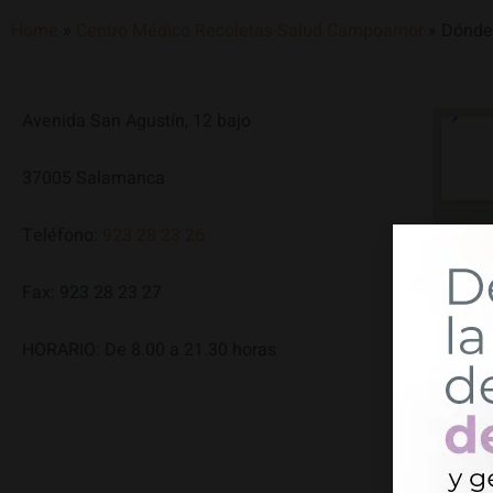
Home
»
Centro Médico Recoletas Salud Campoamor
»
Dónde
Avenida San Agustín, 12 bajo
37005 Salamanca
Teléfono:
923 28 23 26
Fax: 923 28 23 27
HORARIO: De 8.00 a 21.30 horas