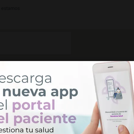
 estamos
Utilizamos cookies en nuestro sitio web para ofrecerle la
experiencia más relevante al recordar sus preferencias y
visitas repetidas.
Política de cookies
-
Información legal
.