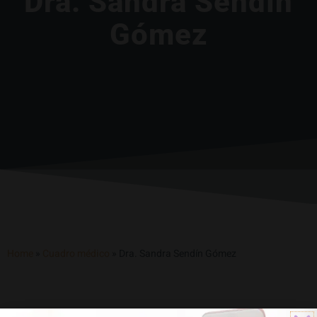
Dra. Sandra Sendín
Gómez
Home
»
Cuadro médico
»
Dra. Sandra Sendín Gómez