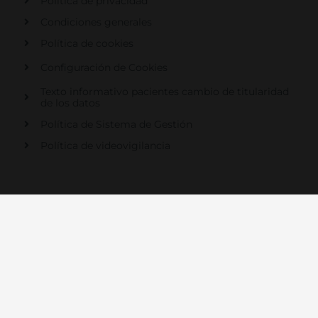
Política de privacidad
Condiciones generales
Política de cookies
Configuración de Cookies
Texto informativo pacientes cambio de titularidad
de los datos
Política de Sistema de Gestión
Política de videovigilancia
© 2021 Centro Médico Recoletas Salud Campoamor en
Salamanca | Todos los derechos reservados
Diseño Web:
Global.es