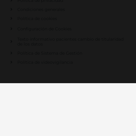
Política de privacidad
Condiciones generales
Política de cookies
Configuración de Cookies
Texto informativo pacientes cambio de titularidad
de los datos
Política de Sistema de Gestión
Política de videovigilancia
© 2021 Centro Médico Recoletas Salud Campoamor en
Salamanca | Todos los derechos reservados
Diseño Web:
Global.es