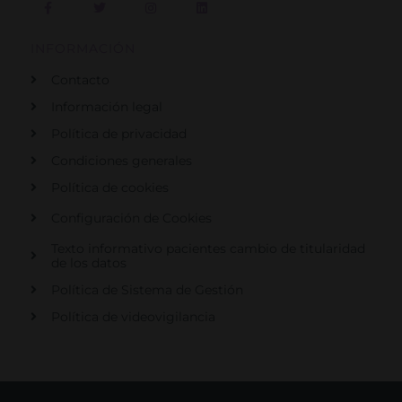
a
w
n
i
c
i
s
n
e
t
t
k
b
t
a
e
INFORMACIÓN
o
e
g
d
o
r
r
i
Contacto
k
a
n
-
m
f
Información legal
Política de privacidad
Condiciones generales
Política de cookies
Configuración de Cookies
Texto informativo pacientes cambio de titularidad
de los datos
Política de Sistema de Gestión
Política de videovigilancia